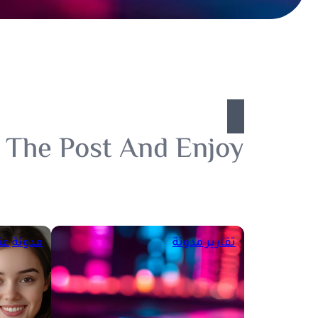
 The Post And Enjoy.
تقارير
مدونة
مدونة
عن