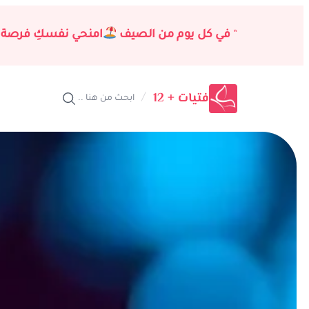
تخطى
إلى
“
في كل يوم من الصيف
امنحي نفسكِ فرصة 
المحتوى
فتيات + 12
/
ابحث من هنا ..