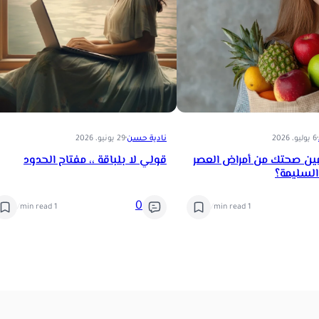
·
6 يوليو، 2026
نادية حسن
·
29 يونيو، 2026
ن صحتك من أمراض العصر
قولي لا بلباقة ،، مفتاح الحدود
السليمة؟
0
/
1 min read
/
1 min read