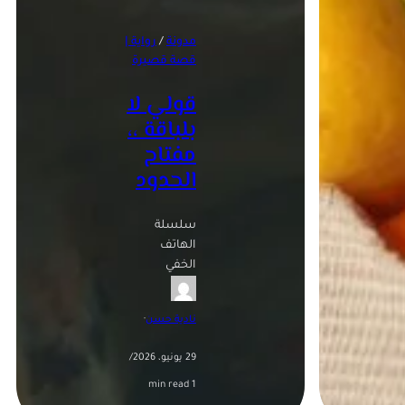
مدونة
 / 
رواية |
قصة قصيرة
قولي لا
بلباقة ،،
مفتاح
الحدود
سلسلة
الهاتف
الخفي
نادية حسن
·
29 يونيو، 2026
/
1 min read