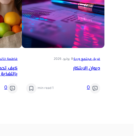
فريق مجتمع وردة
·
8 يوليو، 2026
فاطمة خالد
ديوان الابتكار
كيف تحمي
بالتغذية 
0
0
/
1 min read