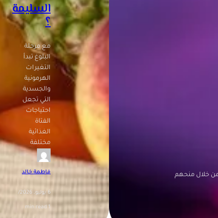
السليمة
؟
مع مرحلة
البلوغ تبدأ
التغيرات
الهرمونية
والجسدية
التي تجعل
احتياجات
الفتاة
الغذائية
مختلفة
فاطمة خالد
·
، من خلال منحهم
6 يوليو، 2026
/
1 min read