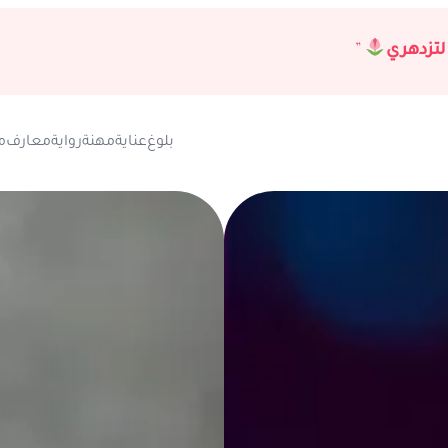
لتزدهري
”
بلوغ
عناية
مهنة
رواية
معارف
م