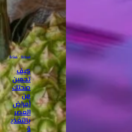
مدونة
 / 
عناية
كيف
تحمين
صحتك
من
أمراض
العصر
بالتغذي
ة