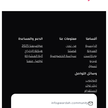
أقسامنا
معلومات عنا
الدعم والمساعدة
الرئيسية
من نحن
مواضيعنا 2025
المدونة
قصتنا
هيكلة الإخراج
بودكاست
سياسة الخصوصية
آلية المشاركة
فيديو
تواصل معنا
تسوق
وسائل التواصل
اليوتيوب
تيك توك
انستقرام
info@wardah.community