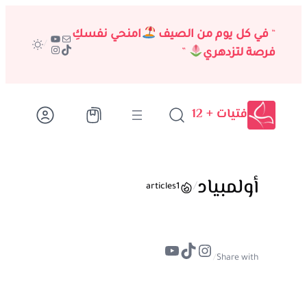
تخطى
إلى
“
في كل يوم من الصيف
امنحي نفسكِ
بريد
يوتيوب
/
تيك توك
إنستجرام
المحتوى
فرصة لتزدهري
”
فتيات + 12
أولمبياد
/
articles
1
تيك توك
إنستجرام
يوتيوب
/
Share with