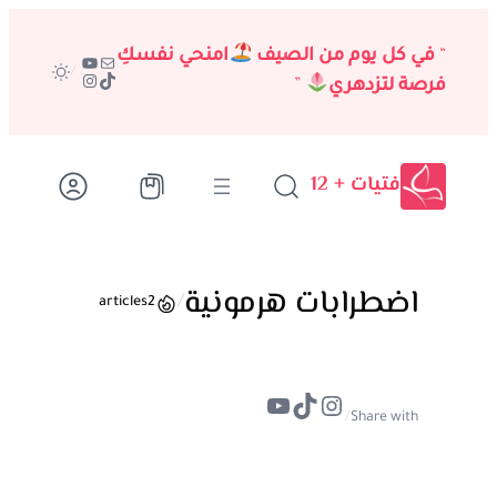
تخطى
إلى
“
في كل يوم من الصيف
امنحي نفسكِ
بريد
يوتيوب
/
تيك توك
إنستجرام
المحتوى
فرصة لتزدهري
”
فتيات + 12
اضطرابات هرمونية
/
articles
2
تيك توك
إنستجرام
يوتيوب
/
Share with