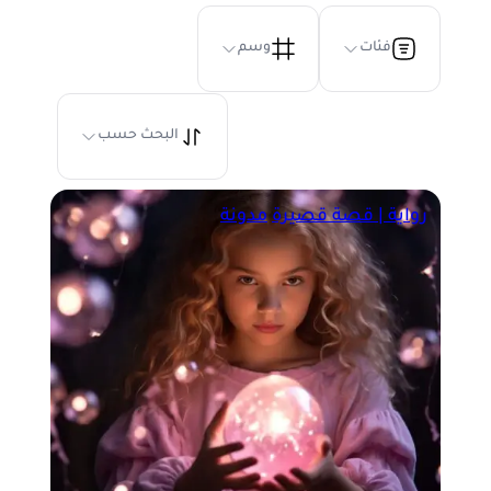
فئات
وسم
البحث حسب
رواية | قصة قصيرة
مدونة