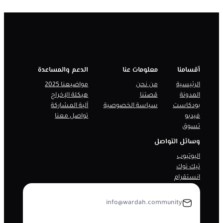
أقسامنا
معلومات عنا
الدعم والمساعدة
الرئيسية
من نحن
مواضيعنا 2025
المدونة
قصتنا
هيكلة الإخراج
بودكاست
سياسة الخصوصية
آلية المشاركة
فيديو
تواصل معنا
تسوق
وسائل التواصل
اليوتيوب
تيك توك
انستقرام
info@wardah.community