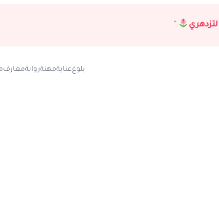
لتزدهري
”
بلوغ
عناية
مهنة
رواية
معارف
م