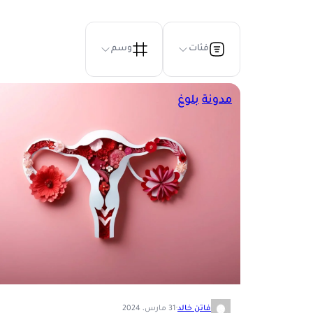
فئات
وسم
مدونة
بلوغ
فاتن خالد
·
31 مارس، 2024