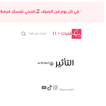
تخطى
إلى
“
في كل يوم من الصيف
امنحي نفسكِ فرصة 
المحتوى
فتيات + 12
/
ابحث من هنا ..
التأثير
/
articles
1
تيك توك
إنستجرام
يوتيوب
/
Share with