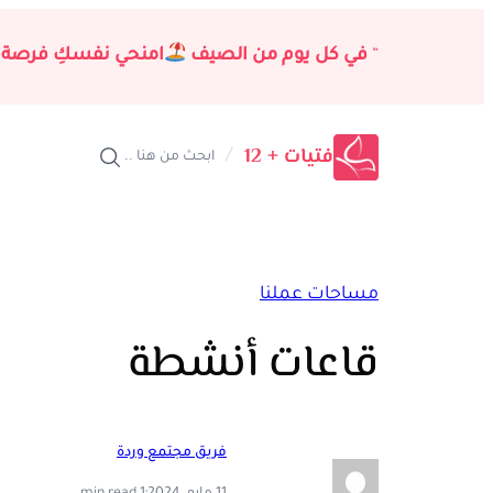
تخطى
إلى
“
في كل يوم من الصيف
امنحي نفسكِ فرصة 
المحتوى
فتيات + 12
/
ابحث من هنا ..
مساحات عملنا
قاعات أنشطة
فريق مجتمع وردة