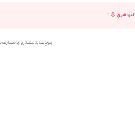
لتزدهري
”
بلوغ
عناية
مهنة
رواية
معارف
م