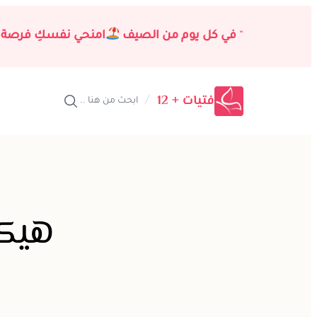
تخطى
إلى
“
في كل يوم من الصيف
امنحي نفسكِ فرصة 
المحتوى
فتيات + 12
/
ابحث من هنا ..
هيكل