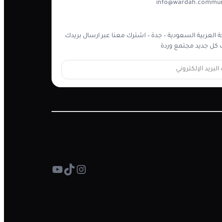
info@wardah.commun
 العربية السعودية – جدة – اشترك معنا عبر ارسال بريدك
كل جديد مجتمع وردة
تيك توك
إنستجرام
يوتيوب