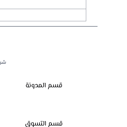
شريط 
قسم
المدونة
قسم
التسوق