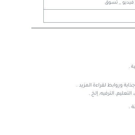
 فيديو _ تسوق
 .
ة وروابط لقراءة المزيد .
تعليم، الترفيه، إلخ .
 .