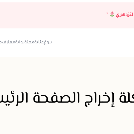
لتزدهري
”
بلوغ
عناية
مهنة
رواية
معارف
م
ة إخراج الصفحة الرئي