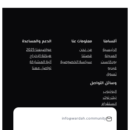
أقسامنا
معلومات عنا
الدعم والمساعدة
الرئيسية
من نحن
مواضيعنا 2025
المدونة
قصتنا
هيكلة الإخراج
بودكاست
سياسة الخصوصية
آلية المشاركة
فيديو
تواصل معنا
تسوق
وسائل التواصل
اليوتيوب
تيك توك
انستقرام
info@wardah.community