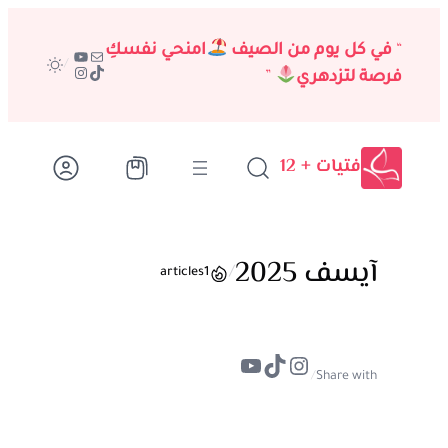
تخطى
إلى
“
في كل يوم من الصيف
امنحي نفسكِ
بريد
يوتيوب
/
تيك توك
إنستجرام
المحتوى
فرصة لتزدهري
”
فتيات + 12
آيسف 2025
/
articles
1
تيك توك
إنستجرام
يوتيوب
/
Share with