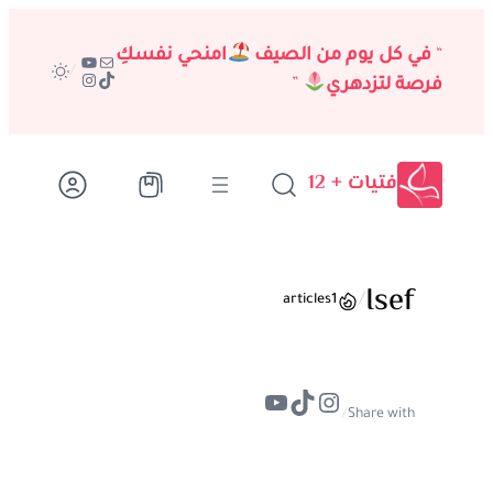
تخطى
إلى
“
في كل يوم من الصيف
امنحي نفسكِ
بريد
يوتيوب
/
تيك توك
إنستجرام
المحتوى
فرصة لتزدهري
”
فتيات + 12
Isef
/
articles
1
تيك توك
إنستجرام
يوتيوب
/
Share with