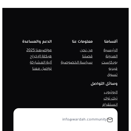
أقسامنا
معلومات عنا
الدعم والمساعدة
الرئيسية
من نحن
مواضيعنا 2025
المدونة
قصتنا
هيكلة الإخراج
بودكاست
سياسة الخصوصية
آلية المشاركة
فيديو
تواصل معنا
تسوق
وسائل التواصل
اليوتيوب
تيك توك
انستقرام
info@wardah.community