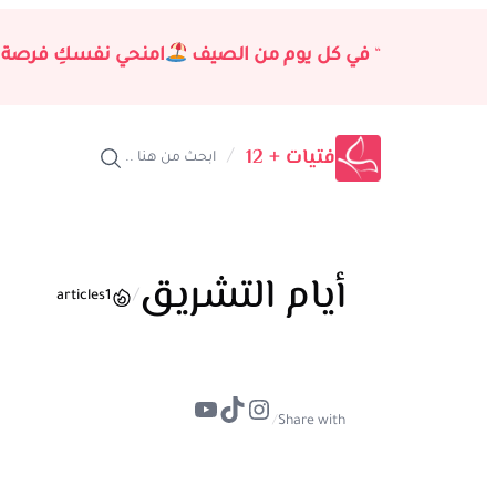
تخطى
إلى
“
في كل يوم من الصيف
امنحي نفسكِ فرصة 
المحتوى
فتيات + 12
/
ابحث من هنا ..
أيام التشريق
/
articles
1
تيك توك
إنستجرام
يوتيوب
/
Share with