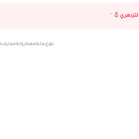
لتزدهري
”
بلوغ
عناية
مهنة
رواية
معارف
م