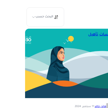
البحث حسب
سات
تأهيل
فاتن خالد
·
11 سبتمبر، 2024