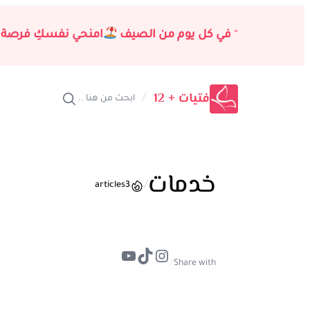
تخطى
إلى
“
في كل يوم من الصيف
امنحي نفسكِ فرصة 
المحتوى
فتيات + 12
/
ابحث من هنا ..
خدمات
/
articles
3
تيك توك
إنستجرام
يوتيوب
/
Share with