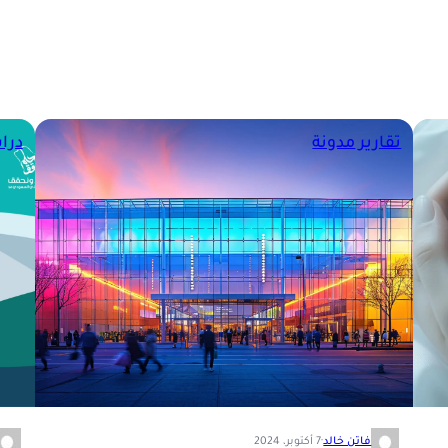
تقارير
مدونة
درا
فاتن خالد
·
7 أكتوبر، 2024