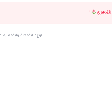
لتزدهري
”
بلوغ
عناية
مهنة
رواية
معارف
م