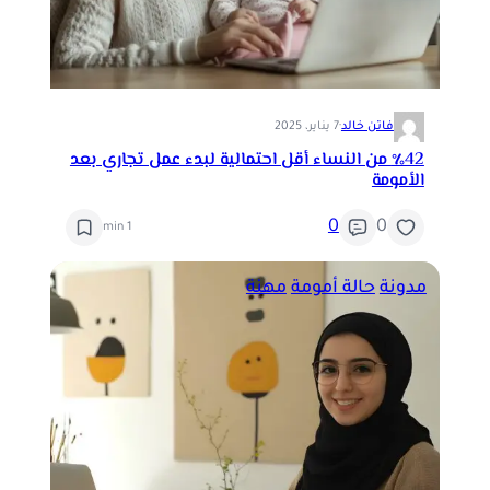
فاتن خالد
·
7 يناير، 2025
‎⁨٪42 من النساء أقل احتمالية لبدء عمل تجاري بعد
الأمومة
0
0
1 min
مدونة
حالة أمومة
مهنة