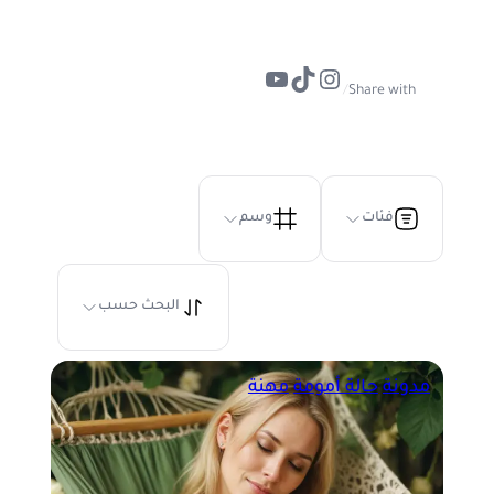
تيك توك
إنستجرام
يوتيوب
/
Share with
فئات
وسم
البحث حسب
مدونة
حالة أمومة
مهنة