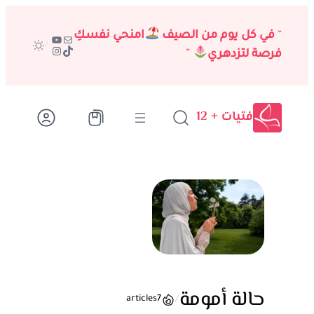
تخطى
إلى
“
في كل يوم من الصيف
امنحي نفسكِ
بريد
يوتيوب
/
تيك توك
إنستجرام
المحتوى
فرصة لتزدهري
”
فتيات + 12
حالة أمومة
/
articles
7