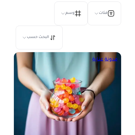
فئات
وسم
البحث حسب
مدونة
عناية