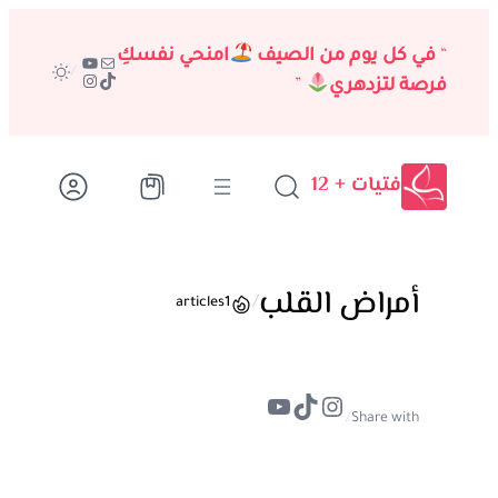
تخطى
إلى
“
في كل يوم من الصيف
امنحي نفسكِ
بريد
يوتيوب
/
تيك توك
إنستجرام
المحتوى
فرصة لتزدهري
”
فتيات + 12
أمراض القلب
/
articles
1
تيك توك
إنستجرام
يوتيوب
/
Share with