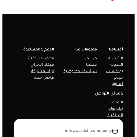
أقسامنا
معلومات عنا
الدعم والمساعدة
الرئيسية
من نحن
مواضيعنا 2025
المدونة
قصتنا
هيكلة الإخراج
بودكاست
سياسة الخصوصية
آلية المشاركة
فيديو
تواصل معنا
تسوق
وسائل التواصل
اليوتيوب
تيك توك
انستقرام
info@wardah.community