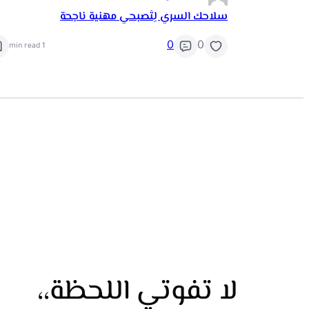
سلاحك السري لِتُصبحي مهنية ناجحة
0
0
1 min read
لا تفوتي اللحظة،،