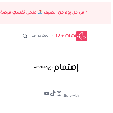
تخطى
إلى
“
في كل يوم من الصيف
امنحي نفسكِ فرصة 
المحتوى
فتيات + 12
/
ابحث من هنا ..
إهتمام
/
articles
2
تيك توك
إنستجرام
يوتيوب
/
Share with