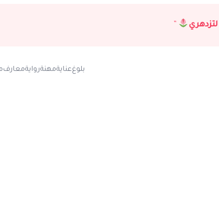
لتزدهري
”
بلوغ
عناية
مهنة
رواية
معارف
م