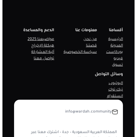
أقسامنا
معلومات عنا
الدعم والمساعدة
الرئيسية
من نحن
مواضيعنا 2025
المدونة
قصتنا
هيكلة الإخراج
بودكاست
سياسة الخصوصية
آلية المشاركة
فيديو
تواصل معنا
تسوق
وسائل التواصل
اليوتيوب
تيك توك
انستقرام
info@wardah.community
المملكة العربية السعودية – جدة – اشترك معنا عبر