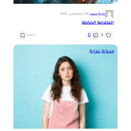
نادية حسن
·
24 أغسطس، 2025
المتلازمة الصامتة
0
4
1 min
مدونة
عناية