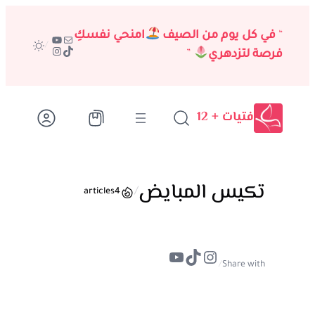
تخطى
إلى
“
في كل يوم من الصيف
امنحي نفسكِ
بريد
يوتيوب
/
تيك توك
إنستجرام
المحتوى
فرصة لتزدهري
”
فتيات + 12
تكيس المبايض
/
articles
4
تيك توك
إنستجرام
يوتيوب
/
Share with