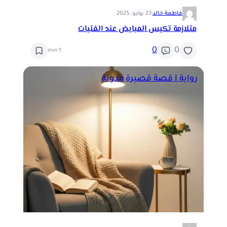
فاطمة خالد
·
23 يوليو، 2025
متلازمة تكيس المبايض عند الفتيات
0
0
1 min
رواية | قصة قصيرة
مدونة