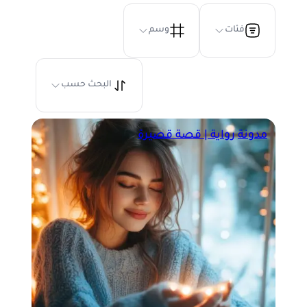
فئات
وسم
البحث حسب
مدونة
رواية | قصة قصيرة