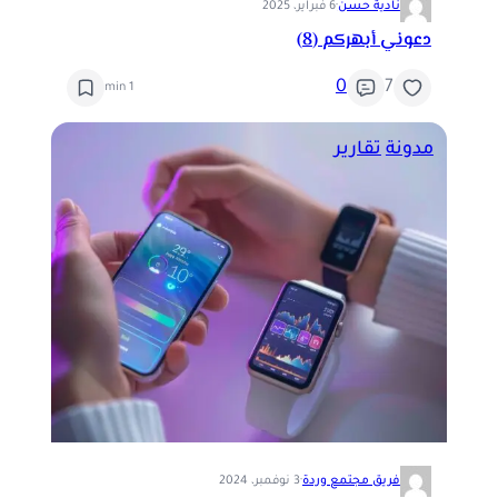
نادية حسن
·
6 فبراير، 2025
دعوني أبهركم (8)
0
7
1 min
مدونة
تقارير
فريق مجتمع وردة
·
3 نوفمبر، 2024