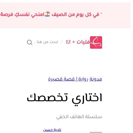
تخطى
إلى
“
في كل يوم من الصيف
امنحي نفسكِ فرصة 
المحتوى
فتيات + 12
/
ابحث من هنا ..
مدونة
رواية | قصة قصيرة
اختاري تخصصك
سلسلة الهاتف الخفي
نادية حسن