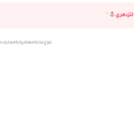
لتزدهري
”
بلوغ
عناية
مهنة
رواية
معارف
م