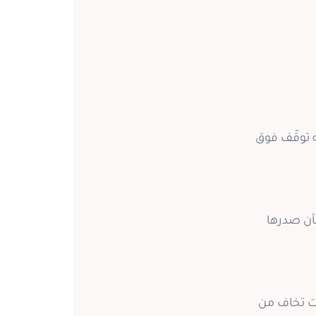
نه توقّف فوق
بأن صدرها
ت تخاف من