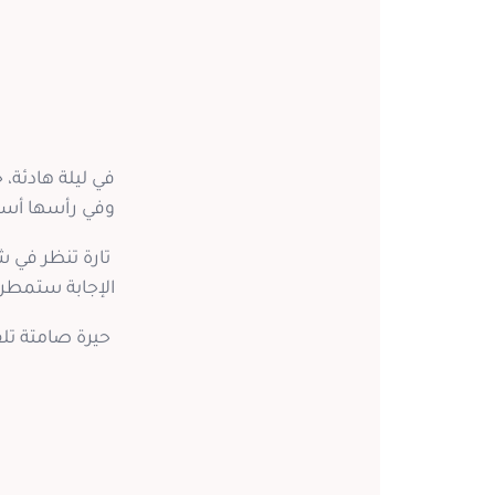
في ليلة هادئة
وفي رأسها أسئل
تارة تنظر في ش
الإجابة ستمطر 
حيرة صامتة تلف