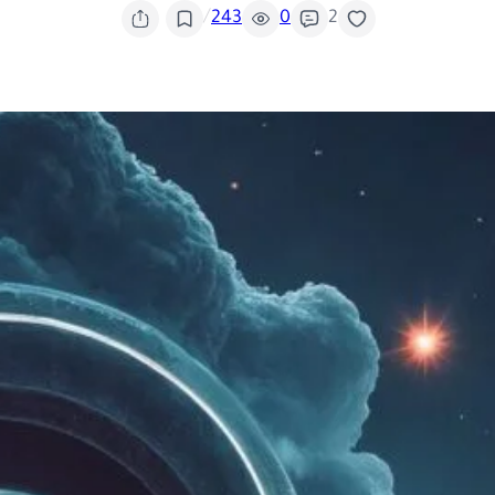
/
243
0
2