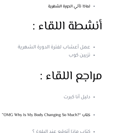
لماذا تأتي الدورة الشهرية
أنشطة اللقاء
:
عمل
أعشاب
لفترة
الدورة
الشهرية
تزيين
كوب
مراجع اللقاء :
دليل أنا كبرت
كتاب “?OMG Why Is My Body Changing So Much”
كتاب
ماذا
أتوقع
عند
البلوغ
؟