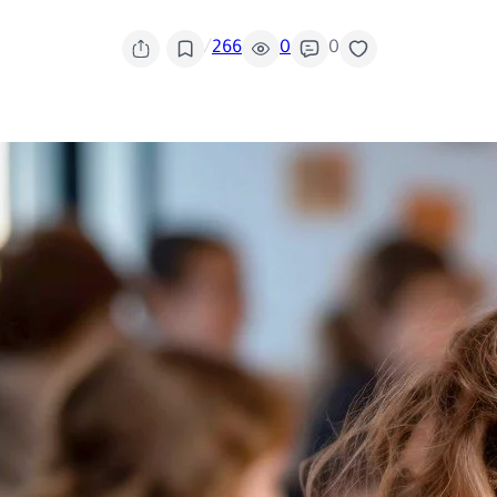
/
266
0
0