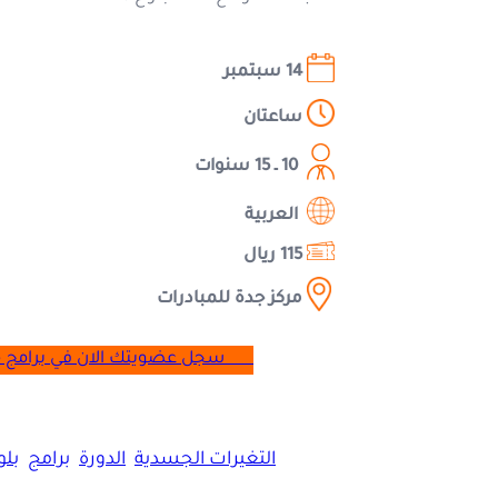
14 سبتمبر
ساعتان
10 ـ 15
سنوات
العربية
115 ريال
مركز جدة للمبادرات
……..
سجل عضويتك الان في برامج 
التغيرات الجسدية
الدورة
برامج
بلو