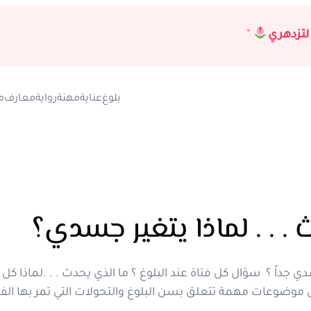
لتزدهري
”
بلوغ
عناية
مهنة
رواية
معارف
م
دي جداً ؟ سؤال كل فتاة عند البلوغ ؟ ما الذي يحدث . . .لماذا ك
قش موضوعات مهمة تتعلق بسن البلوغ والتحولات التي تمر بها الف