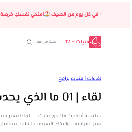
تخطى
إلى
“
في كل يوم من الصيف
امنحي نفسكِ فرصة 
المحتوى
فتيات + 12
/
ابحث من هنا ..
لقاءات | فتيات
برامج
لقاء | 01 ما الذي يحدث . . . لماذا يتغير جسدي؟
سلسلة أنا كبرت ما الذي يحدث . . .لماذا يتغير جس
تغير المزاجية … والبكاء التعريف باللقاء : سننا