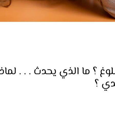
غ ؟ ما الذي يحدث . . . لماذ
دي ؟