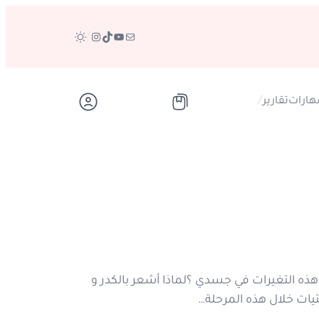
بريد
تيك توك
يوتيوب
إنستجرام
/
/
هارات
تقارير
ل هذه التغيرات في جسدي ؟لماذا أشعر بالكدر و
تيات خلال هذه المرحلة…